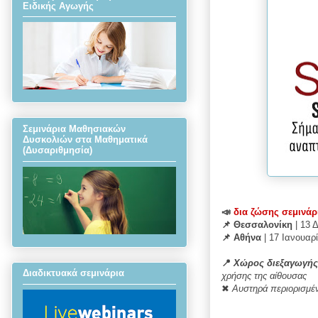
Ειδικής Αγωγής
Σεμινάρια Μαθησιακών
Δυσκολιών στα Μαθηματικά
(Δυσαριθμησία)
📣
δια ζώσης σεμινάρ
📌
Θεσσαλονίκη
| 13 
📌
Αθήνα
|
17 Ιανουαρ
📍
Χώρος διεξαγωγή
Διαδικτυακά σεμινάρια
χρήσης της αίθουσας
✖
Αυστηρά π
εριορισμέ