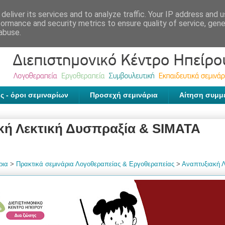
deliver its services and to analyze traffic. Your IP address and 
formance and security metrics to ensure quality of service, gen
abuse.
ς - όροι σεμιναρίων
Προσεχή σεμινάρια
Αίτηση συμμ
κή Λεκτική Δυσπραξία & SIMATA
ρια
>
Πρακτικά σεμινάρια Λογοθεραπείας & Εργοθεραπείας
>
Αναπτυξιακή 