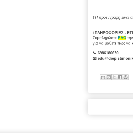
❗ H προεγγραφή είναι α
ℹ️
ΠΛΗΡΟΦΟΡΙΕΣ - Ε
Συμπληρώστε
ΕΔΩ
τη
για να μάθετε πως να 
📞 6986180630
📧
edu@diepistimoni