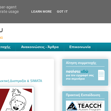
user-agent
erate usage
LEARN MORE
GOT IT
ετοχής
Ανακοινώσεις - Άρθρα
Επικοινωνία
Αίτηση συμμετοχής
Λεκτική Δυσπραξία & SIMATA
Πρακτική Εκπαίδευση