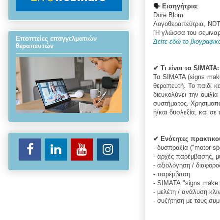
🗣
Εισηγήτρια
:
Dore Blom
Λογοθεραπεύτρια
, NDT
[Η γλώσσα του σεμιναρί
Εποπτείες επαγγελματιών
Δείτε εδώ το βιογραφικ
θεραπευτών
✔
Τι είναι τα SIMATA:
Τα SIMATA (signs make
θεραπευτή. Το παιδί κ
διευκολύνει την ομιλί
συστήματος. Χρησιμοπο
ή/και δυσλεξία, και σε
✔
Ενότητες πρακτικο
- δυσπραξία ("motor sp
- αρχές παρέμβασης, μ
- αξιολόγηση / διαφορ
- παρέμβαση
- SIMATA
"signs make 
- μελέτη / ανάλυση κλ
- συζήτηση με τους συμ