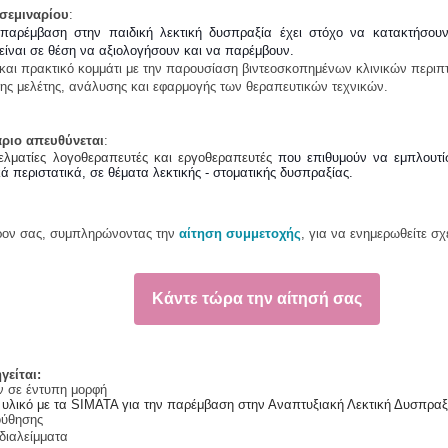
σεμιναρίου
:
 παρέμβαση στην παιδική λεκτική δυσπραξία έχει στόχο να κατακτήσουν 
 είναι σε θέση να αξιολογήσουν και να παρέμβουν.
και πρακτικό κομμάτι με την παρουσίαση βιντεοσκοπημένων κλινικών περιπ
της μελέτης, ανάλυσης και εφαρμογής των θεραπευτικών τεχνικών.
άριο απευθύνεται
:
ελματίες λογοθεραπευτές και εργοθεραπευτές
που επιθυμούν να εμπλουτίσ
ά περιστατικά, σε θέματα λεκτικής - στοματικής δυσπραξίας.
ρον σας, συμπληρώνοντας την
αίτηση συμμετοχής
, για να ενημερωθείτε σχ
Κάντε τώρα την αίτησή σας
γείται:
ν σε έντυπη μορφή
 υλικό με τα SIMATA για την παρέμβαση στην Αναπτυξιακή Λεκτική Δυσπραξ
ούθησης
διαλείμματα