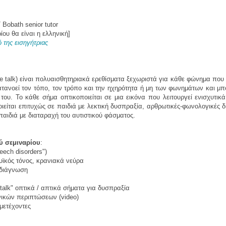
 Bobath senior tutor
ου θα είναι η ελληνική]
ό της εισηγήτριας
 talk) είναι πολυαισθητηριακά ερεθίσματα ξεχωριστά για κάθε φώνημα που 
ατανοεί τον τόπο, τον τρόπο και την ηχηρότητα ή μη των φωνημάτων και μπ
α του. Το κάθε σήμα οπτικοποιείται σε μια εικόνα που λειτουργεί ενισχυτ
ιείται επιτυχώς σε παιδιά με λεκτική δυσπραξία, αρθρωτικές-φωνολογικές 
 παιδιά με διαταραχή του αυτιστικού φάσματος.
ύ σεμιναρίου
:
eech disorders")
υϊκός τόνος, κρανιακά νεύρα
οδιάγνωση
talk" οπτικά / απτικά σήματα για δυσπραξία
ινικών περιπτώσεων (video)
μετέχοντες