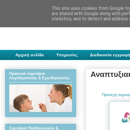
This site uses cookies from Google to 
are shared with Google along with per
statistics, and to detect and address 
Αρχική σελίδα
Υπηρεσίες
Διαδικασία εγγραφή
Αναπτυξια
Πρακτικά σεμινάρια
Λογοθεραπείας & Εργοθεραπείας
Προσεχή σεμινά
Σεμινάρια Παιδαγωγικών &