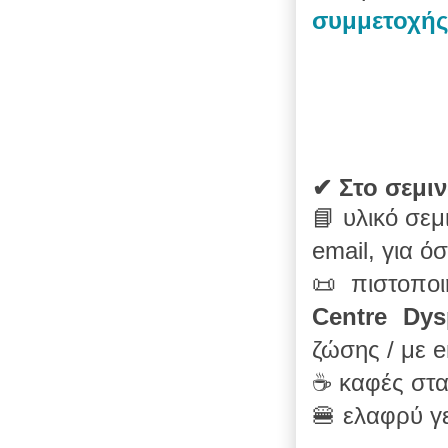
συμμετοχής
✔
Στο σεμιν
📘
υλικό σεμ
email,
για ό
📜
πιστοποι
Centre Dy
ζώσης /
με e
☕
καφές στα 
🍔
ελαφρύ
γ