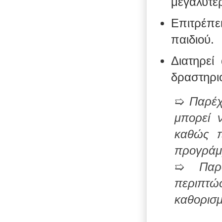
μεγαλύτερ
Επιτρέπε
παιδιού.
Διατηρεί
δραστηρι
➯
Παρέχ
μπορεί 
καθώς π
προγράμ
➯
Παρ
περιπτώ
καθορισ