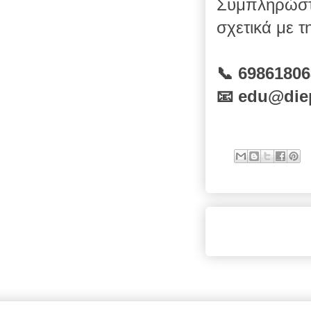
Συμπληρώσ
σχετικά με τ
📞
69861806
📧
edu
@
die