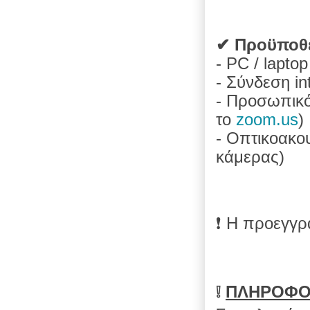
✔ Προϋποθέ
- PC / laptop 
- Σύνδεση in
- Προσωπικό
το
zoom.us
)
- Οπτικοακο
κάμερας)
❗
H προεγγρα
❕
ΠΛΗΡΟΦΟΡ