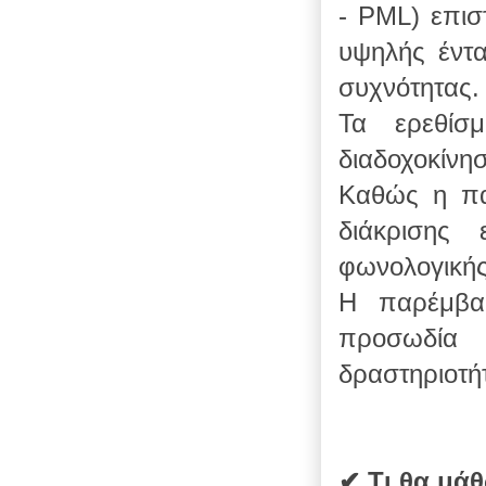
- PML) επισ
υψηλής έντ
συχνότητας
Τα ερεθίσμ
διαδοχοκίνη
Καθώς η παρ
διάκρισης 
φωνολογικής
Η παρέμβασ
προσωδία
δραστηριοτή
✔
Τι θα μά