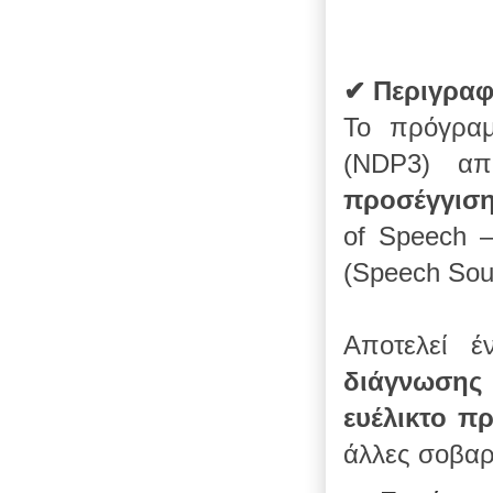
✔
Περιγρα
Το πρόγρ
(NDP3) απ
προσέγγισ
of Speech –
(Speech Sou
Αποτελεί έ
διάγνωσης
ευέλικτο π
άλλες σοβαρ