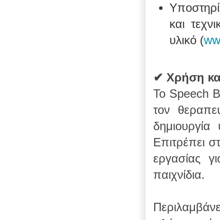
Υποστηρί
και τεχν
υλικό (
ww
✔ Χρήση κα
Το Speech B
τον θεραπε
δημιουργία
Επιτρέπει σ
εργασίας γι
παιχνίδια.
Περιλαμβάν