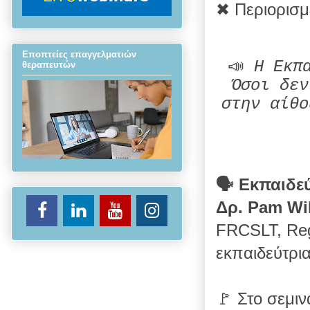
✖ Περιορισμ
Εποπτείες επαγγελματιών
📣
Η Εκπ
θεραπευτών
Όσοι δεν
στην αίθ
🗣
Εκπαιδεύ
Δρ. Pam Wi
FRCSLT, Re
εκπαιδεύτρι
🚩 Στο σεμιν