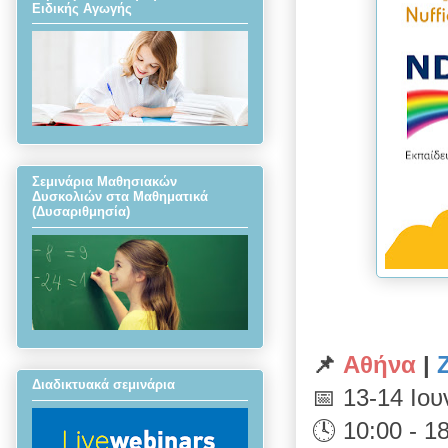
Ειδικής Αγωγής
Σεμινάρια Μαθησιακών
Δυσκολιών στα Μαθηματικά
(Δυσαριθμησία)
📌
Αθήνα
|
Διαδικτυακά σεμινάρια
📅 13-14 Ιου
🕓 10:00 - 1