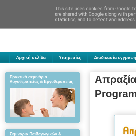
This site uses cookies from Google to 
are shared with Google along with per
statistics, and to detect and address
Αρχική σελίδα
Υπηρεσίες
Διαδικασία εγγραφή
Απραξία
Πρακτικά σεμινάρια
Λογοθεραπείας & Εργοθεραπείας
Progra
Σεμινάρια Παιδαγωγικών &