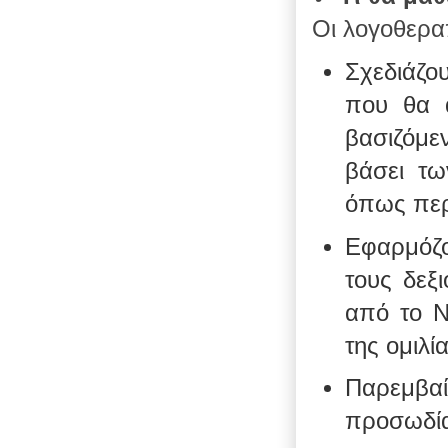
Οι λογοθερα
Σχεδιάζο
που θα α
βασιζόμε
βάσει τω
όπως περ
Εφαρμόζου
τους δεξι
από το N
της ομιλία
Παρεμβα
προσωδία