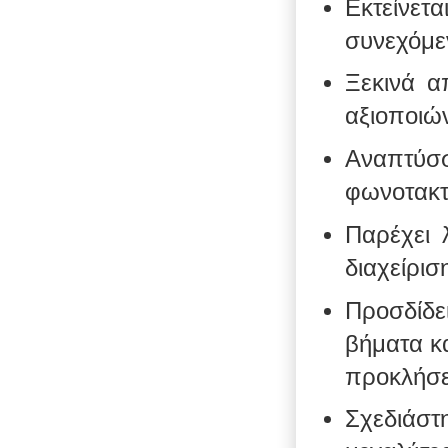
Εκτείνετ
συνεχόμεν
Ξεκινά α
αξιοποιών
Αναπτύσσ
φωνοτακτ
Παρέχει 
διαχείρισ
Προσδίδει
βήματα κα
προκλήσε
Σχεδιάσ