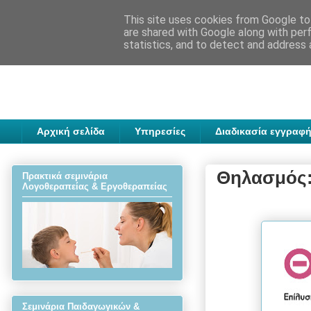
This site uses cookies from Google to 
are shared with Google along with per
statistics, and to detect and address 
Αρχική σελίδα
Υπηρεσίες
Διαδικασία εγγραφή
Θηλασμός:
Πρακτικά σεμινάρια
Λογοθεραπείας & Εργοθεραπείας
Σεμινάρια Παιδαγωγικών &