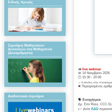
Ειδικής Αγωγής
Σεμινάρια Μαθησιακών
Δυσκολιών στα Μαθηματικά
(Δυσαριθμησία)
📣
live webinar
📅 14 Νοεμβρίου 2026
🕓 15:30 - 20:00
→
Η είσοδος στην πλατφόρμα 
✖ Περιορισμένος αριθ
Διαδικτυακά σεμινάρια
🗣
Εισηγήτρια:
Δρ.
Erin
Ross,
CCC-S
👉 Δείτε
ΕΔΩ
περισσότ