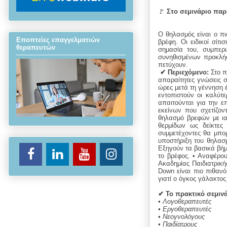
🚩
 Στο σεμινάριο παρ
Ο θηλασμός είναι ο πι
Εποπτείες επαγγελματιών
βρέφη. Οι ειδικοί σίτ
θεραπευτών
σημασία του, συμπερ
συνηθισμένων προκλήσ
πετύχουν.
✔ 
Περιεχόμενο:
Στο π
απαραίτητες γνώσεις σ
ώρες μετά τη γέννηση 
εντοπιστούν οι καλύτ
απαιτούνται για την 
εκείνων που σχετίζον
θηλασμό βρεφών με ια
θερμίδων ως δείκτες 
συμμετέχοντες θα μπορ
υποστήριξη του θηλασμ
Εξηγούν τα βασικά βήμ
το βρέφος. • Αναφέρου
Ακαδημίας Παιδιατρική
Down είναι πιο πιθαν
γιατί ο όγκος γάλακτο
✔ Το πρακτικό σεμινά
• Λογοθεραπευτές
• Εργοθεραπευτές
•
Νεογνολόγους
•
Παιδίατρους