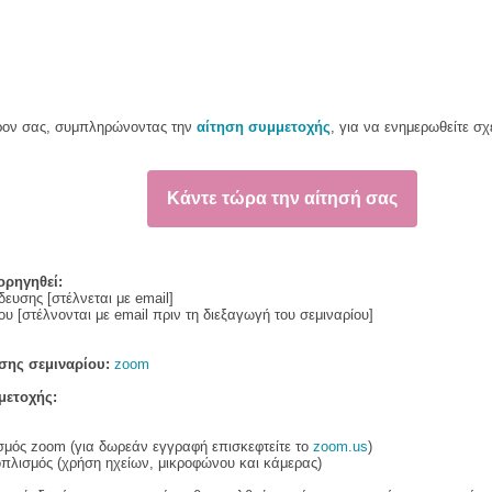
ρον σας, συμπληρώνοντας την
αίτηση συμμετοχής
, για να ενημερωθείτε σχ
Κάντε τώρα την αίτησή σας
ορηγηθεί:
δευσης [στέλνεται με email]
ου 
[στέλνονται με email πριν τη διεξαγωγή του σεμιναρίου]
σης σεμιναρίου:
zoom
μετοχής:
σμός zoom (για δωρεάν εγγραφή επισκεφτείτε το
zoom.us
)
οπλισμός (χρήση ηχείων, μικροφώνου και κάμερας)