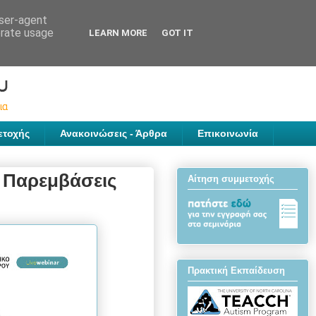
user-agent
erate usage
LEARN MORE
GOT IT
ετοχής
Ανακοινώσεις - Άρθρα
Επικοινωνία
 Παρεμβάσεις
Αίτηση συμμετοχής
Πρακτική Εκπαίδευση