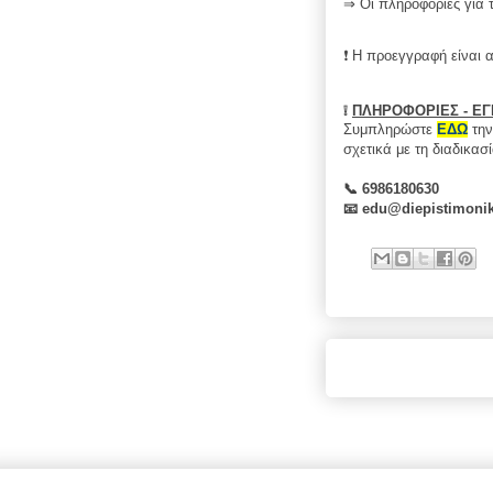
⇒ Οι πληροφορίες για 
❗ H προεγγραφή είναι 
❕
ΠΛΗΡΟΦΟΡΙΕΣ - Ε
Συμπληρώστε
ΕΔΩ
τη
σχετικά με τη διαδικασ
📞 6986180630
📧
edu@diepistimoni