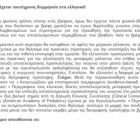
έχεται ταυτόχρονη διερμηνεία στα ελληνικά!
ο φυσικός τρόπος σίτισης ενός βρέφους, όμως δεν έρχεται πάντα φυσικά-ιδ
ισης που δουλεύουν με βρέφη χρειάζεται να έχουν θεμελιώδης γνώσεις στ
ιλαμβανομένων των στρατηγικών για την προώθηση, την προστασία κα
εων και των αποτελεσματικών παρεμβάσεων που βοηθούν τόσο το βρέφος
ρακτικό αυτό σεμινάριο θα καληφθούν τα οφέλη του μητρικού γάλακτος, τα 
χετικά με τον θηλασμό και πρακτικές στρατηγικές για την υποστήριξη του 
έως και την πιθανή επιστροφή στην εργασία. Θα εξεταστούν προσεγγίσεις γ
ερες πρακτικές για την αξιολόγηση της μεταφοράς γάλακτος στο στήθος 
επίτευξη αποτελεσματικής προσκόλλησης του νεογνού στον μαστό (latch).
ται με την αγκυλογλωσσία (ankyloglossia) και θα συζητηθούν συχνές πρ
τρικές ή συγγενείς συννοσηρότητες. Επιπλέον, θα εξεταστεί η διαφορά μ
της διατροφικής πρόσληψης.
Στόχοι:
Μετά την παρακολούθηση αυτού τ
ούν να: • Αναγνωρίζουν μία επιστημονικά τεκμηριωμένη (evidence-based) 
ού. • Περιγράφουν τους κλινικούς δείκτες αποτελεσματικής μεταφοράς όγ
ατα για την επίτευξη αποτελεσματικής προσκόλλησης του νεογνού στο μαστ
ν δύο βασικά σημεία από τη Δήλωση Κλινικής Συναίνεσης (Clinical Conse
ς (American Academy of Pediatrics) σχετικά με την Αγκυλογλωσσία. • Πε
ό να αντιμετωπίσουν δυσκολίες στον θηλασμό, ανάλογα τη μορφή του συνδ
ς από μόνος του δεν αποτελεί ακριβές μέτρο της διατροφικής πρόσληψης σε 
ριο απευθύνεται σε: