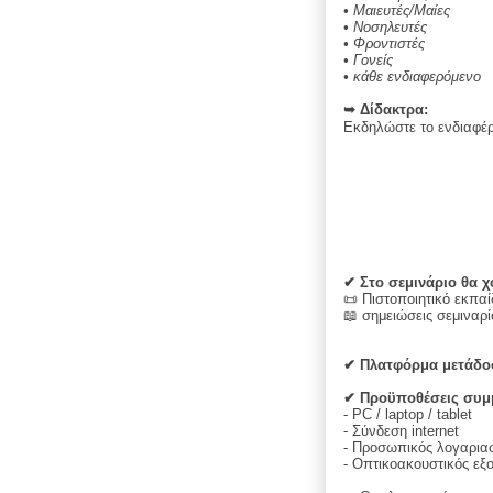
•
Μαιευτές/Μαίες
•
Νοσηλευτές
•
Φροντιστές
•
Γονείς
•
κάθε ενδιαφερόμενο
➥ Δίδακτρα:
Εκδηλώστε το ενδιαφέ
✔ Στο σεμινάριο θα χ
📜 Πιστοποιητικό εκπαί
📖 σημειώσεις σεμιναρί
✔ Πλατφόρμα μετάδο
✔ Προϋποθέσεις συμ
- PC / laptop / tablet
- Σύνδεση internet
- Προσωπικός λογαρια
- Οπτικοακουστικός εξ