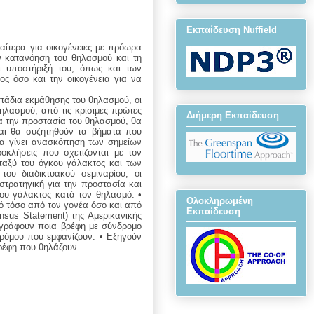
Εκπαίδευση Nuffield
ιαίτερα για οικογένειες με πρόωρα
ην κατανόηση του θηλασμού και τη
ι υποστήριξή του, όπως και των
 όσο και την οικογένεια για να
στάδια εκμάθησης του θηλασμού, οι
θηλασμού, από τις κρίσιμες πρώτες
Διήμερη Εκπαίδευση
ια την προστασία του θηλασμού, θα
και θα συζητηθούν τα βήματα που
 Θα γίνει ανασκόπηση των σημείων
οκλήσεις που σχετίζονται με τον
εταξύ του όγκου γάλακτος και των
ου διαδικτυακού σεμιναρίου, οι
στρατηγική για την προστασία και
κου γάλακτος κατά τον θηλασμό. •
Ολοκληρωμένη
ό τόσο από τον γονέα όσο και από
Εκπαίδευση
nsus Statement) της Αμερικανικής
ριγράφουν ποια βρέφη με σύνδρομο
ρόμου που εμφανίζουν. • Εξηγούν
βρέφη που θηλάζουν.