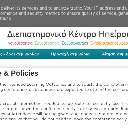
deliver its services and to analyze traffic. Your IP address and 
formance and security metrics to ensure quality of service, gen
abuse.
ς - όροι σεμιναρίων
Προσεχή σεμινάρια
Αίτηση συμμ
 & Policies
e the intended Learning Outcomes and to satisfy the completion
g conference, all attendees are expected to attend the conferen
ss crucial information needed to be able to correctly use 
e late or leave the conference early. Late arrival or early dep
tes of Attendance will not be given to Attendees that are late o
s to ensure that you do not need to leave the conference early