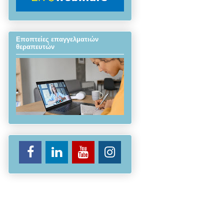
Εποπτείες επαγγελματιών
θεραπευτών