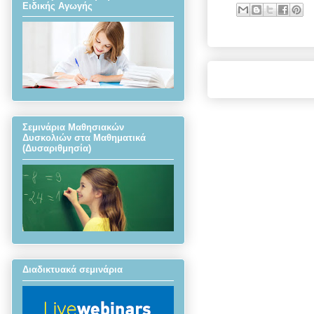
Ειδικής Αγωγής
Σεμινάρια Μαθησιακών
Δυσκολιών στα Μαθηματικά
(Δυσαριθμησία)
Διαδικτυακά σεμινάρια