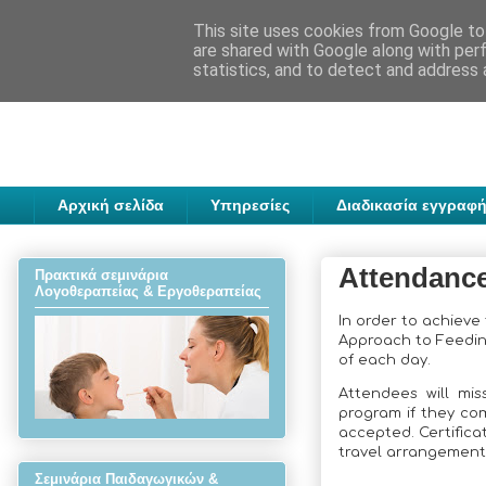
This site uses cookies from Google to 
are shared with Google along with per
statistics, and to detect and address 
Αρχική σελίδα
Υπηρεσίες
Διαδικασία εγγραφή
Attendance
Πρακτικά σεμινάρια
Λογοθεραπείας & Εργοθεραπείας
In order to achiev
Approach to Feedin
of each day.
Attendees will mi
program if they com
accepted. Certifica
travel arrangement
Σεμινάρια Παιδαγωγικών &